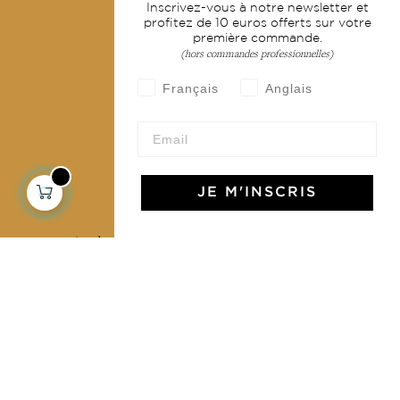
Inscrivez-vous à notre newsletter et
Livraison & retour
profitez de 10 euros offerts sur votre
première commande.
CGV
(hors commandes professionnelles)
Devenir revendeur
Français
Anglais
Notre communauté
JE M'INSCRIS
L'Art de Vivre Jamini
L'art de vivre JAMINI raconté avec poésie et élégance
dans votre boîte mail. Inscrivez vous à notre newsletter
et rentrez dans l'univers Jamini.
S'INSCRIRE