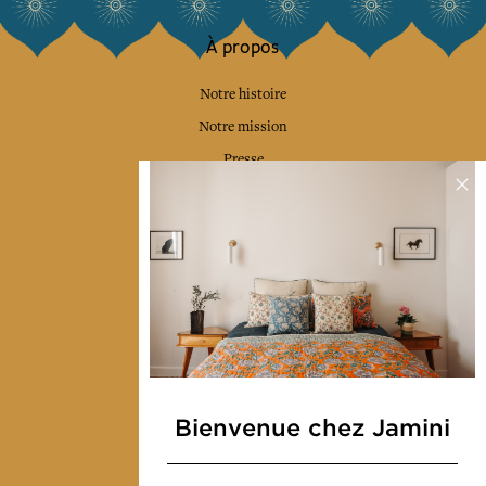
À propos
Notre histoire
Notre mission
Presse
Contactez-nous
Collections
Déco & Linge de maison
Linge de table
Sacs & pochettes
Mode
Bienvenue chez Jamini
Services