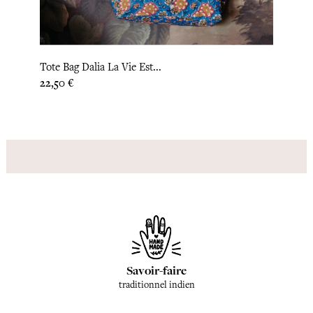
Tote Bag Dalia La Vie Est...
Tote 
Prix
Prix
22,50 €
22,50
Savoir-faire
traditionnel indien