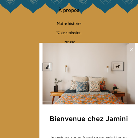
À propos
Notre histoire
Notre mission
Presse
Contactez-nous
Collections
Déco & Linge de maison
Linge de table
Sacs & pochettes
Mode
Bienvenue chez Jamini
Services
Inscrivez-vous à notre newsletter et