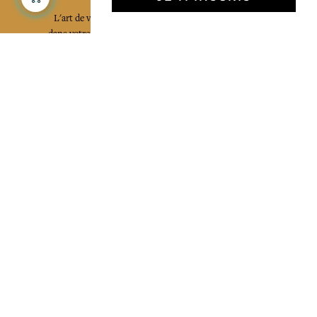
L'art de vivre JAMINI raconté avec poésie et élégance
dans votre boîte mail. Inscrivez vous à notre newsletter
et rentrez dans l'univers Jamini.
S'INSCRIRE
J'accepte les termes et conditions et la
politique de confidentialité
Facebook
Pinterest
Instagram
Mentions légales