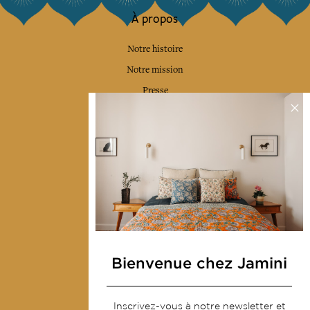
À propos
Notre histoire
Notre mission
Presse
Contactez-nous
Collections
Déco & Linge de maison
Linge de table
Sacs & pochettes
Mode
Bienvenue chez Jamini
Services
Inscrivez-vous à notre newsletter et