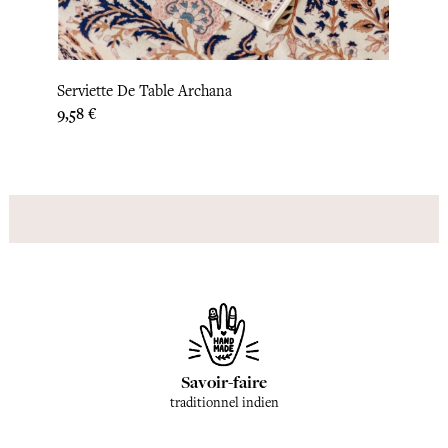
Serviette De Table Archana
Servi
Prix
Prix
9,58 €
9,17 €
Savoir-faire
traditionnel indien