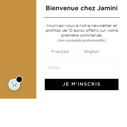
Mode
Bienvenue chez Jamini
Services
Inscrivez-vous à notre newsletter et
profitez de 10 euros offerts sur votre
Livraison & retour
première commande.
(hors commandes professionnelles)
CGV
Devenir revendeur
Français
Anglais
Notre communauté
JE M'INSCRIS
L'Art de Vivre Jamini
L'art de vivre JAMINI raconté avec poésie et élégance
dans votre boîte mail. Inscrivez vous à notre newsletter
et rentrez dans l'univers Jamini.