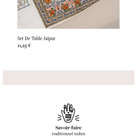
Nappe
Set De Table Jaipur
Prix
83,33 
Prix
11,25 €
Savoir-faire
traditionnel indien