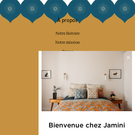
À propos
Notre histoire
Notre mission
Presse
Contactez-nous
Collections
Déco & Linge de maison
Linge de table
Sacs & pochettes
Mode
Bienvenue chez Jamini