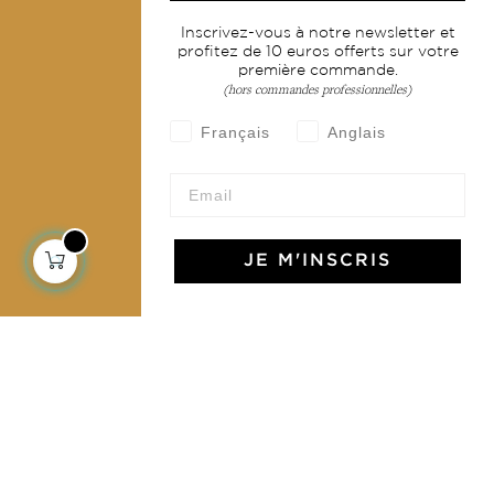
Services
Inscrivez-vous à notre newsletter et
profitez de 10 euros offerts sur votre
Livraison & retour
première commande.
CGV
(hors commandes professionnelles)
Devenir revendeur
Français
Anglais
Notre communauté
JE M'INSCRIS
L'Art de Vivre Jamini
L'art de vivre JAMINI raconté avec poésie et élégance
dans votre boîte mail. Inscrivez vous à notre newsletter
et rentrez dans l'univers Jamini.