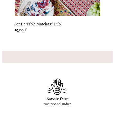
Set De Table Matelassé Dubi
Set D
Prix
Prix
15,00 €
15,00
Savoir-faire
traditionnel indien