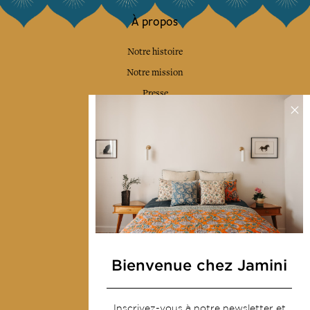
À propos
Notre histoire
Notre mission
Presse
Contactez-nous
Collections
Déco & Linge de maison
Linge de table
Sacs & pochettes
Mode
Bienvenue chez Jamini
Services
Inscrivez-vous à notre newsletter et