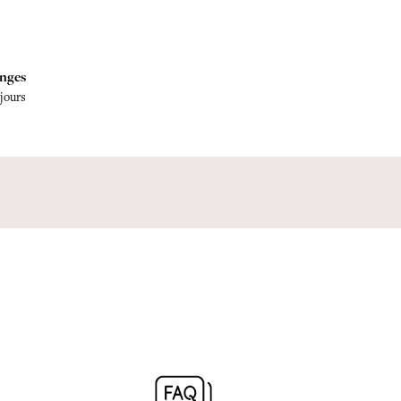
nges
 jours