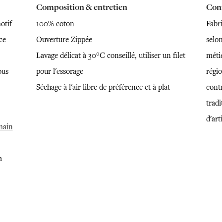
Composition & entretien
Conf
otif
100% coton
Fabr
ce
Ouverture Zippée
selon
Lavage délicat à 30°C conseillé, utiliser un filet
métie
ous
pour l'essorage
régi
Séchage à l'air libre de préférence et à plat
contr
trad
d'art
 main
a