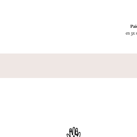
Pai
en 3x 