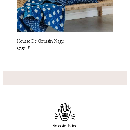
‹
›
Housse De Coussin Nagri
Houss
Prix
Prix
37,50 €
37,50
Savoir-faire