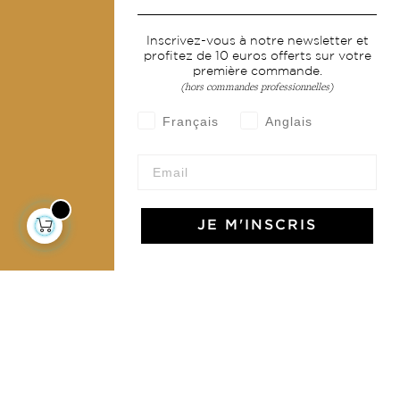
Services
Inscrivez-vous à notre newsletter et
profitez de 10 euros offerts sur votre
Livraison & retour
première commande.
CGV
(hors commandes professionnelles)
Devenir revendeur
Français
Anglais
Notre communauté
JE M'INSCRIS
L'Art de Vivre Jamini
L'art de vivre JAMINI raconté avec poésie et élégance
dans votre boîte mail. Inscrivez vous à notre newsletter
et rentrez dans l'univers Jamini.