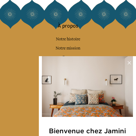
À propos
Notre histoire
Notre mission
Presse
Contactez-nous
Collections
Déco & Linge de maison
Linge de table
Sacs & pochettes
Mode
Bienvenue chez Jamini