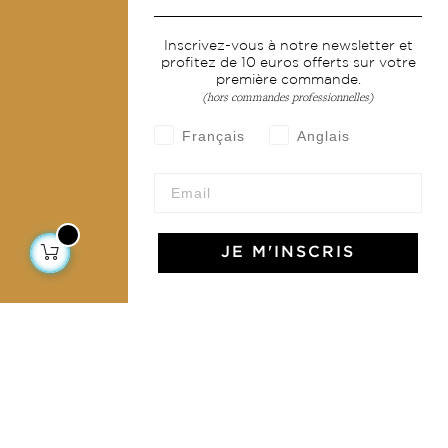
Services
Inscrivez-vous à notre newsletter et
profitez de 10 euros offerts sur votre
Livraison & retour
première commande.
CGV
(hors commandes professionnelles)
Devenir revendeur
Français
Anglais
Notre communauté
JE M'INSCRIS
L'Art de Vivre Jamini
L'art de vivre JAMINI raconté avec poésie et élégance
dans votre boîte mail. Inscrivez vous à notre newsletter
et rentrez dans l'univers Jamini.