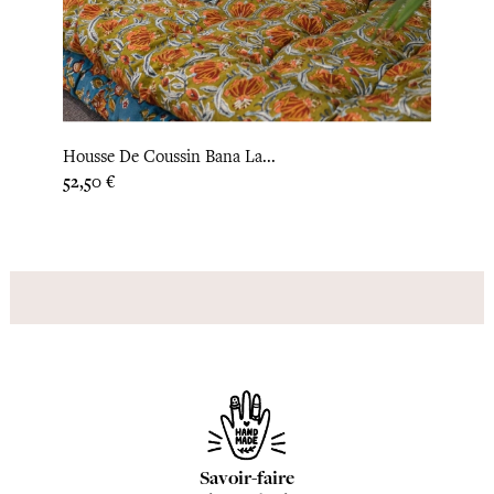
‹
›
Housse De Coussin Bana La...
Houss
Prix
Prix
52,50 €
37,50
Savoir-faire