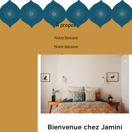
À propos
Notre histoire
Notre mission
Presse
Contactez-nous
Collections
Déco & Linge de maison
Linge de table
Sacs & pochettes
Mode
Bienvenue chez Jamini