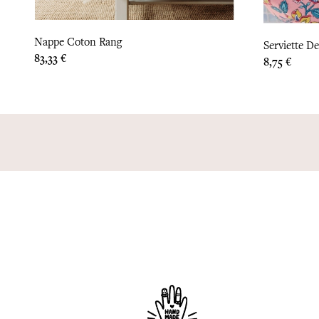
Nappe Coton Rang
Serviette De
Prix
83,33 €
Prix
8,75 €