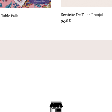
Serviette De Table Pranjal
 Table Palla
Prix
9,58 €