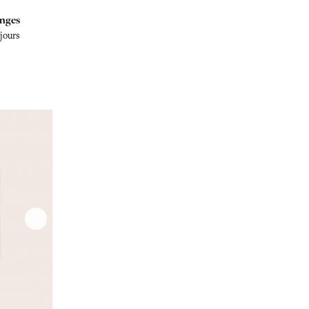
nges
 jours