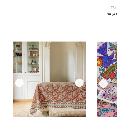
Pai
en 3x 