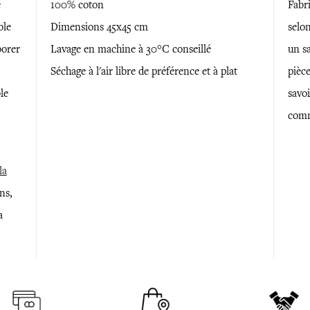
e
100% coton
Fabr
ble
Dimensions 45x45 cm
selon
borer
Lavage en machine à 30°C conseillé
un sa
Séchage à l'air libre de préférence et à plat
pièce
le
savoi
comm
la
ns,
a