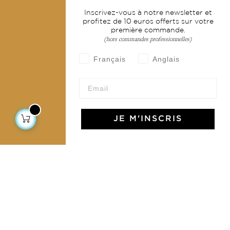
Inscrivez-vous à notre newsletter et
profitez de 10 euros offerts sur votre
Livraison & retour
première commande.
CGV
(hors commandes professionnelles)
Devenir revendeur
Français
Anglais
Notre communauté
JE M'INSCRIS
L'Art de Vivre Jamini
L'art de vivre JAMINI raconté avec poésie et élégance
dans votre boîte mail. Inscrivez vous à notre newsletter
et rentrez dans l'univers Jamini.