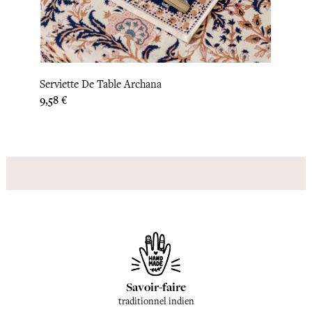
Serviette De Table Archana
Nappe
Prix
Prix
9,58 €
83,33 
Savoir-faire
traditionnel indien