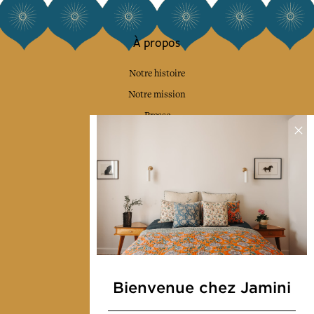
À propos
Notre histoire
Notre mission
Presse
Contactez-nous
Collections
Déco & Linge de maison
Linge de table
Sacs & pochettes
Mode
Bienvenue chez Jamini
Services