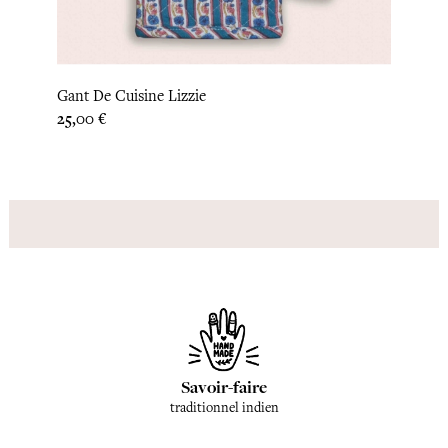
Gant De Cuisine Lizzie
Desso
Prix
Prix
25,00 €
22,92
Savoir-faire
traditionnel indien