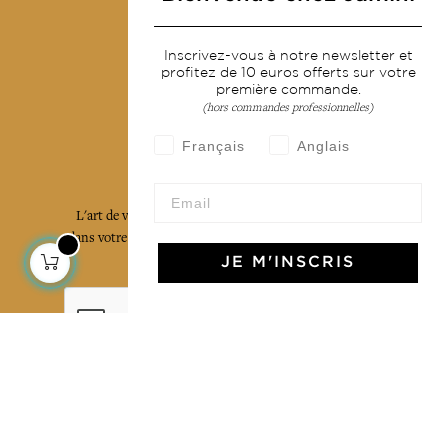
Devenir revendeur
Inscrivez-vous à notre newsletter et
Notre communauté
profitez de 10 euros offerts sur votre
première commande.
(hors commandes professionnelles)
Français
Anglais
L'Art de Vivre Jamini
L'art de vivre JAMINI raconté avec poésie et élégance
dans votre boîte mail. Inscrivez vous à notre newsletter
et rentrez dans l'univers Jamini.
JE M'INSCRIS
S'INSCRIRE
J'accepte les termes et conditions et la