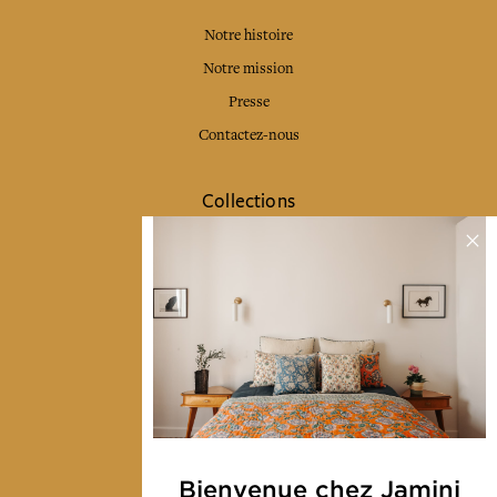
Notre histoire
Notre mission
Presse
Contactez-nous
Collections
Déco & Linge de maison
Linge de table
Sacs & pochettes
Mode
Services
Livraison & retour
Bienvenue chez Jamini
CGV