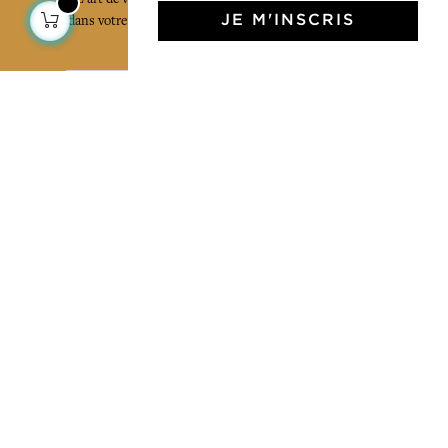
dans votre boîte mail. Inscrivez vous à notre newsletter
JE M'INSCRIS
et rentrez dans l'univers Jamini.
S'INSCRIRE
J'accepte les termes et conditions et la
politique de confidentialité
Facebook
Pinterest
Instagram
Mentions légales
Les données personnelles et cookies