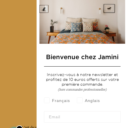
Déco & Linge de maison
Linge de table
Sacs & pochettes
Mode
Services
Livraison & retour
Bienvenue chez Jamini
CGV
Devenir revendeur
Inscrivez-vous à notre newsletter et
profitez de 10 euros offerts sur votre
Notre communauté
première commande.
(hors commandes professionnelles)
Français
Anglais
L'Art de Vivre Jamini
L'art de vivre JAMINI raconté avec poésie et élégance