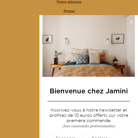
Notre mission
Presse
Contactez-nous
Collections
Déco & Linge de maison
Linge de table
Sacs & pochettes
Mode
Bienvenue chez Jamini
Services
Inscrivez-vous à notre newsletter et
Livraison & retour
profitez de 10 euros offerts sur votre
CGV
première commande.
(hors commandes professionnelles)
Devenir revendeur