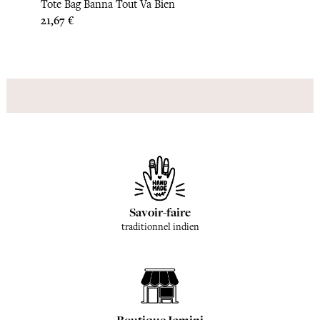
Tote Bag Banna Tout Va Bien
Tote 
Prix
Prix
21,67 €
22,50
Savoir-faire
traditionnel indien