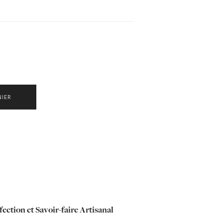
NIER
ection et Savoir-faire Artisanal