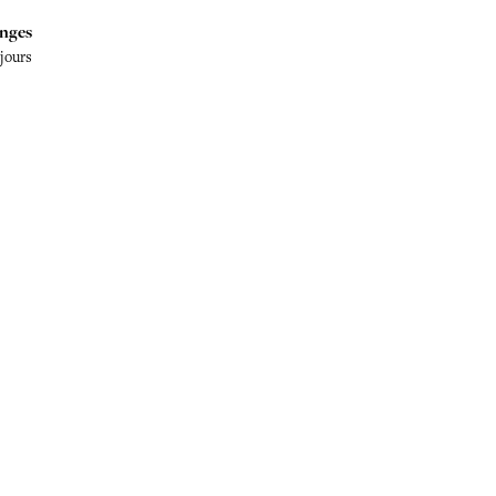
nges
 jours