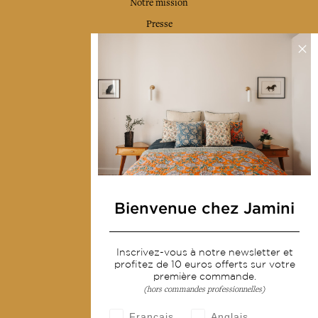
Notre mission
Presse
Contactez-nous
Collections
Déco & Linge de maison
Linge de table
Sacs & pochettes
Mode
Bienvenue chez Jamini
Services
Inscrivez-vous à notre newsletter et
Livraison & retour
profitez de 10 euros offerts sur votre
CGV
première commande.
(hors commandes professionnelles)
Devenir revendeur
Français
Anglais