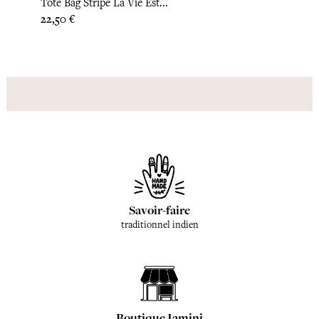
Tote Bag Stripe La Vie Est...
Tote 
Prix
Prix
22,50 €
22,50
Savoir-faire
traditionnel indien
Boutique Jamini