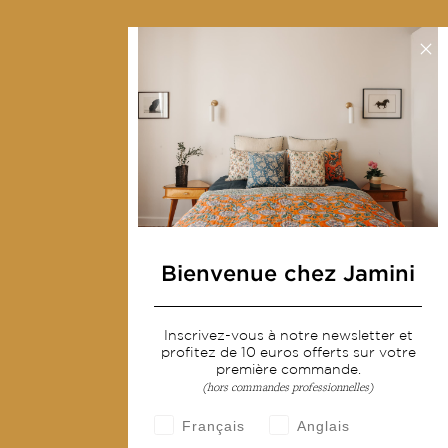
Collections
Déco & Linge de maison
Linge de table
Sacs & pochettes
Mode
Services
Bienvenue chez Jamini
Livraison & retour
CGV
Inscrivez-vous à notre newsletter et
Devenir revendeur
profitez de 10 euros offerts sur votre
première commande.
Notre communauté
(hors commandes professionnelles)
Français
Anglais