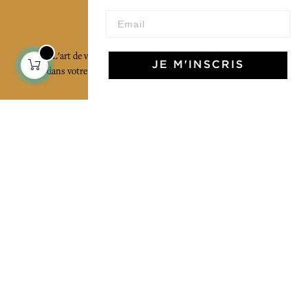
L'Art de Vivre Jamini
L'art de vivre JAMINI raconté avec poésie et élégance
JE M'INSCRIS
dans votre boîte mail. Inscrivez vous à notre newsletter
et rentrez dans l'univers Jamini.
S'INSCRIRE
J'accepte les termes et conditions et la
politique de confidentialité
Facebook
Pinterest
Instagram