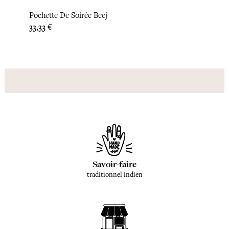
Pochette De Soirée Beej
Poche
Prix
Prix
33,33 €
45,83
Savoir-faire
traditionnel indien