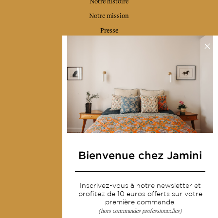
Notre histoire
Notre mission
Presse
Contactez-nous
Collections
Déco & Linge de maison
Linge de table
Sacs & pochettes
Mode
Bienvenue chez Jamini
Services
Inscrivez-vous à notre newsletter et
Livraison & retour
profitez de 10 euros offerts sur votre
première commande.
CGV
(hors commandes professionnelles)