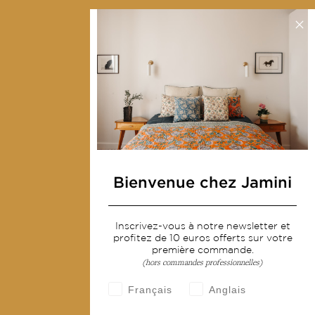
Collections
Déco & Linge de maison
Linge de table
Sacs & pochettes
Mode
Services
Bienvenue chez Jamini
Livraison & retour
CGV
Inscrivez-vous à notre newsletter et
Devenir revendeur
profitez de 10 euros offerts sur votre
première commande.
Notre communauté
(hors commandes professionnelles)
Français
Anglais