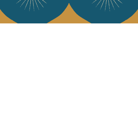
Services
L'Art de Vivr
L'art de vivre JA
Livraison & retour
vous à notre news
CGV
Devenir revendeur
Notre communauté
J'accepte l