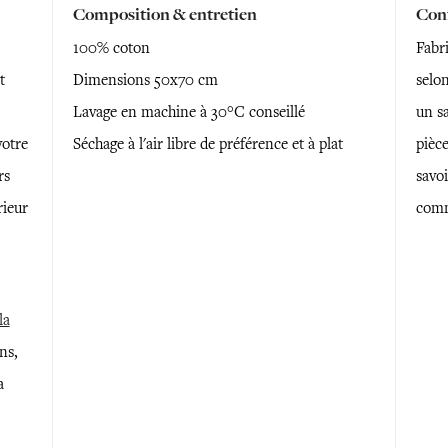
Composition & entretien
Conf
100% coton
Fabr
t
Dimensions 50x70 cm
selon
Lavage en machine à 30°C conseillé
un sa
votre
Séchage à l'air libre de préférence et à plat
pièce
rs
savoi
rieur
comm
la
ns,
a