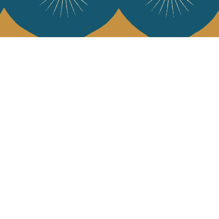
e Jamini
MINI raconté avec poésie et élégance dans votre boîte mail. Inscrivez
letter et rentrez dans l'univers Jamini.
S'INSCRIRE
es termes et conditions et la politique de confidentialité