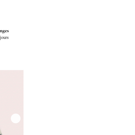
nges
 jours