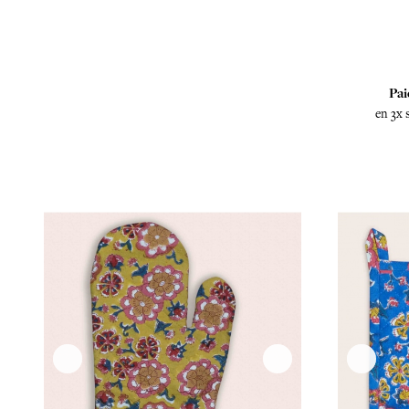
Pai
en 3x 