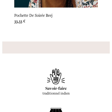
Pochette De Soirée Beej
Poche
Prix
Prix
33,33 €
45,83
Savoir-faire
traditionnel indien