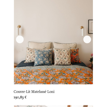
Couvre-Lit Matelassé Loni
Prix
190,83 €