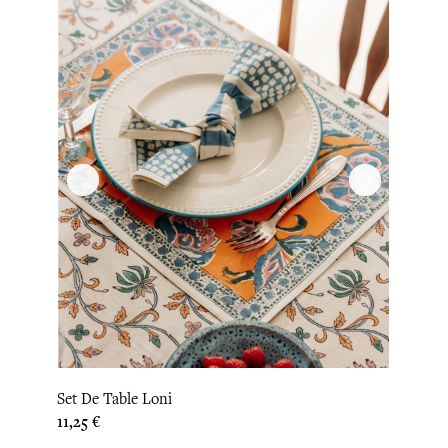
Set De Table Loni
Prix
11,25 €