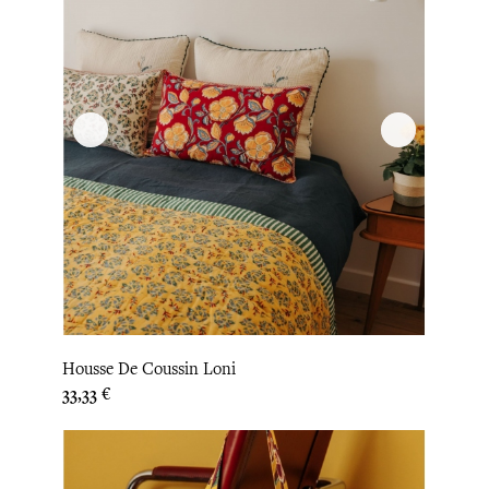
Housse De Coussin Loni
Prix
33,33 €