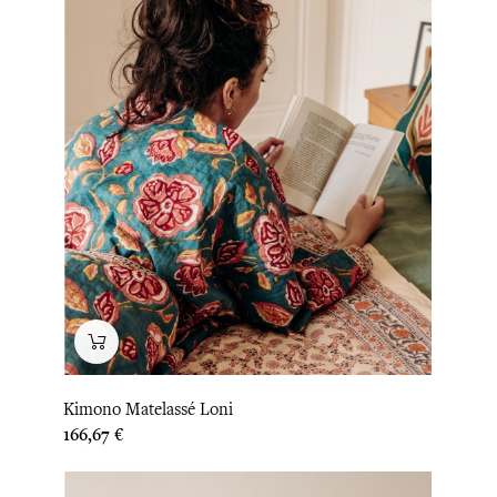
Kimono Matelassé Loni
Prix
166,67 €