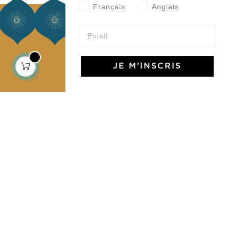
Français
Anglais
À propos
Notre histoire
Notre mission
JE M'INSCRIS
Presse
Contactez-nous
Collections
Déco & Linge de maison
Linge de table
Sacs & pochettes
Mode
Services