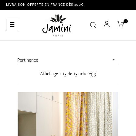
LIVRAISON OFFERTE EN FRANCE DÈS 200€
0
Basculer
☰
la
navigation
Pertinence

Affichage 1-15 de 15 article(s)