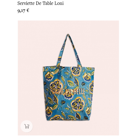
Serviette De Table Loni
Prix
9,17 €