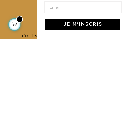
L'Art de Vivre Jamini
JE M'INSCRIS
L'art de vivre JAMINI raconté avec poésie et élégance
dans votre boîte mail. Inscrivez vous à notre newsletter
et rentrez dans l'univers Jamini.
S'INSCRIRE
J'accepte les termes et conditions et la
politique de confidentialité
Facebook
Pinterest
Instagram