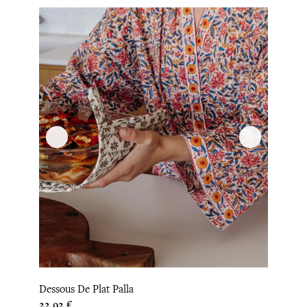
‹
›
Dessous De Plat Palla
Gant 
Prix
Prix
22,92 €
25,00