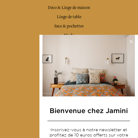
Déco & Linge de maison
Linge de table
Sacs & pochettes
Mode
Services
Livraison & retour
CGV
Devenir revendeur
Notre communauté
Bienvenue chez Jamini
L'Art de Vivre Jamini
Inscrivez-vous à notre newsletter et
profitez de 10 euros offerts sur votre