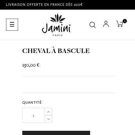
LIVRAISON OFFERTE EN FRANCE DÈS 200€
0
Basculer
☰
la
navigation
CHEVAL À BASCULE
150,00 €
QUANTITÉ