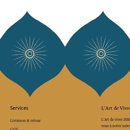
Services
L'Art de Vivr
L'art de vivre JA
Livraison & retour
vous à notre news
CGV