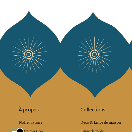
À propos
Collections
Notre histoire
Déco & Linge de maison
Notre mission
Linge de table