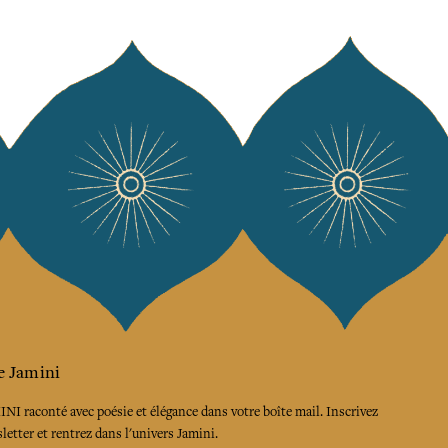
e Jamini
MINI raconté avec poésie et élégance dans votre boîte mail. Inscrivez
letter et rentrez dans l'univers Jamini.