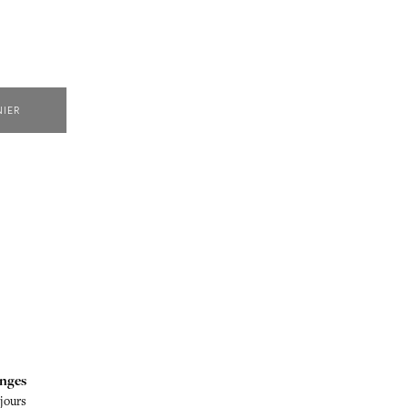
NIER
nges
 jours