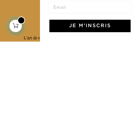
L'Art de Vivre Jamini
JE M'INSCRIS
L'art de vivre JAMINI raconté avec poésie et élégance
dans votre boîte mail. Inscrivez vous à notre newsletter
et rentrez dans l'univers Jamini.
S'INSCRIRE
J'accepte les termes et conditions et la
politique de confidentialité
Facebook
Pinterest
Instagram