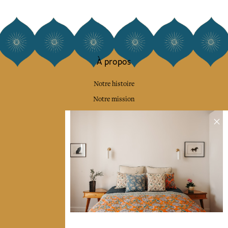
À propos
Notre histoire
Notre mission
Presse
Contactez-nous
Collections
Déco & Linge de maison
Linge de table
Sacs & pochettes
Mode