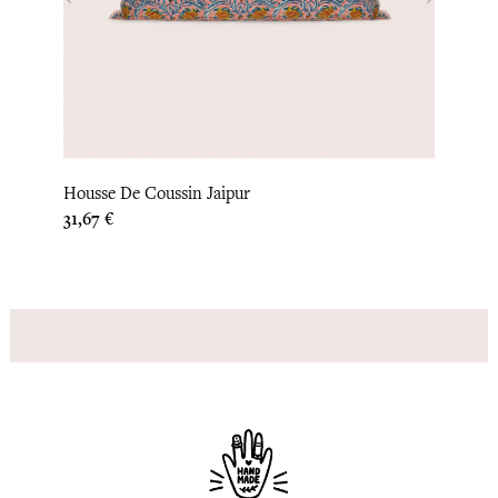
‹
›
Couvr
Housse De Coussin Jaipur
Prix
190,8
Prix
31,67 €