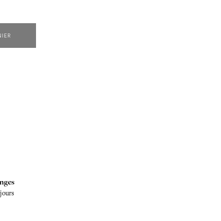
NIER
nges
 jours