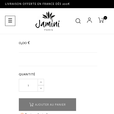
LIVRAISON OFFERTE EN FRANCE DÈS 200€
0
Basculer
☰
la
navigation
0,00 €
QUANTITÉ
AJOUTER AU PANIER