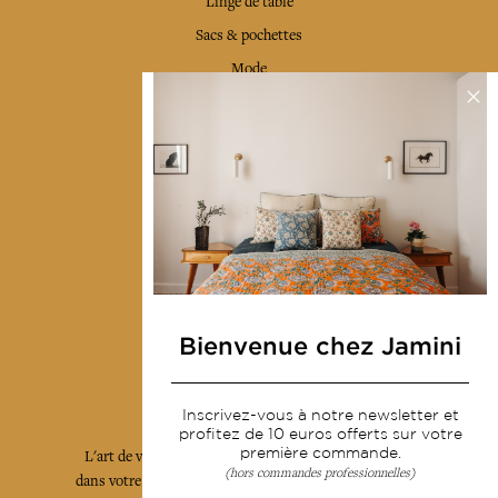
Linge de table
Sacs & pochettes
Mode
Services
Livraison & retour
CGV
Devenir revendeur
Notre communauté
Bienvenue chez Jamini
L'Art de Vivre Jamini
Inscrivez-vous à notre newsletter et
profitez de 10 euros offerts sur votre
première commande.
L'art de vivre JAMINI raconté avec poésie et élégance
(hors commandes professionnelles)
dans votre boîte mail. Inscrivez vous à notre newsletter