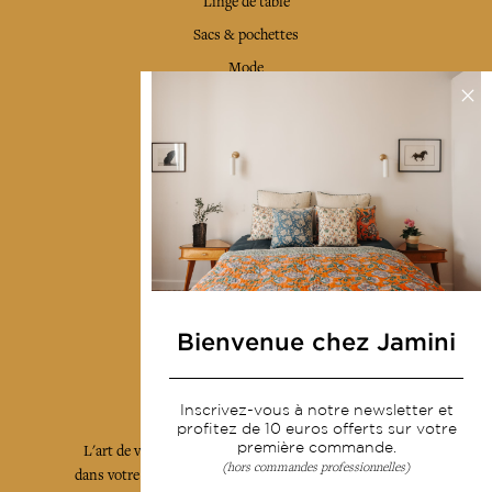
Linge de table
Sacs & pochettes
Mode
Services
Livraison & retour
CGV
Devenir revendeur
Notre communauté
Bienvenue chez Jamini
L'Art de Vivre Jamini
Inscrivez-vous à notre newsletter et
profitez de 10 euros offerts sur votre
première commande.
L'art de vivre JAMINI raconté avec poésie et élégance
(hors commandes professionnelles)
dans votre boîte mail. Inscrivez vous à notre newsletter