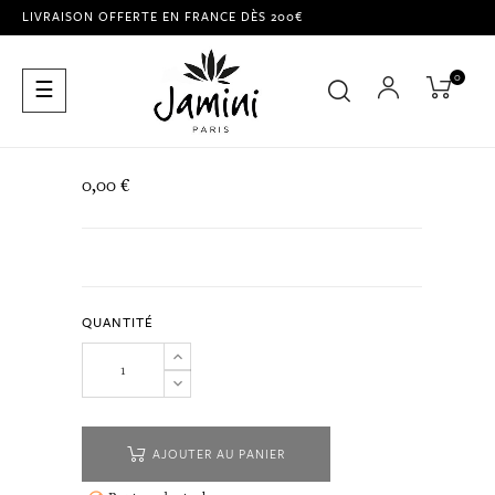
LIVRAISON OFFERTE EN FRANCE DÈS 200€
0
Basculer
☰
la
navigation
0,00 €
QUANTITÉ
AJOUTER AU PANIER