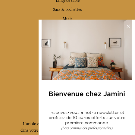
Linge de table
Sacs & pochettes
Mode
Services
Livraison & retour
CGV
Devenir revendeur
Notre communauté
Bienvenue chez Jamini
L'Art de Vivre Jamini
Inscrivez-vous à notre newsletter et
profitez de 10 euros offerts sur votre
première commande.
L'art de vivre JAMINI raconté avec poésie et élégance
(hors commandes professionnelles)
dans votre boîte mail. Inscrivez vous à notre newsletter