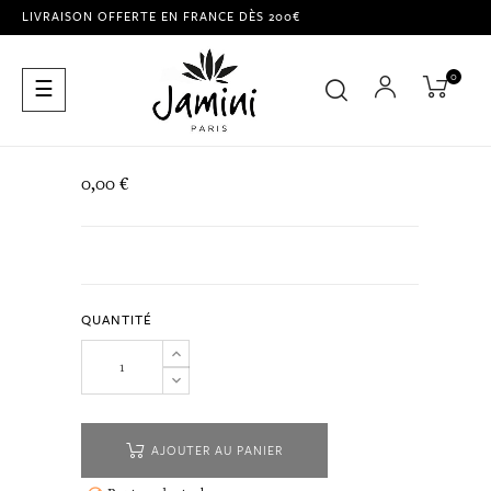
LIVRAISON OFFERTE EN FRANCE DÈS 200€
0
Basculer
☰
la
navigation
0,00 €
QUANTITÉ
AJOUTER AU PANIER