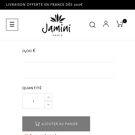
LIVRAISON OFFERTE EN FRANCE DÈS 200€
0
Basculer
☰
la
navigation
0,00 €
QUANTITÉ
AJOUTER AU PANIER