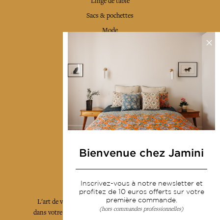
Linge de table
Sacs & pochettes
Mode
Services
Livraison & retour
CGV
Devenir revendeur
Notre communauté
Bienvenue chez Jamini
L'Art de Vivre Jamini
Inscrivez-vous à notre newsletter et
profitez de 10 euros offerts sur votre
première commande.
L'art de vivre JAMINI raconté avec poésie et élégance
(hors commandes professionnelles)
dans votre boîte mail. Inscrivez vous à notre newsletter