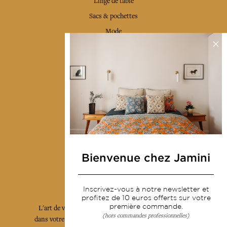
Linge de table
Sacs & pochettes
Mode
Services
Livraison & retour
CGV
Devenir revendeur
Notre communauté
Bienvenue chez Jamini
L'Art de Vivre Jamini
Inscrivez-vous à notre newsletter et
profitez de 10 euros offerts sur votre
première commande.
L'art de vivre JAMINI raconté avec poésie et élégance
(hors commandes professionnelles)
dans votre boîte mail. Inscrivez vous à notre newsletter