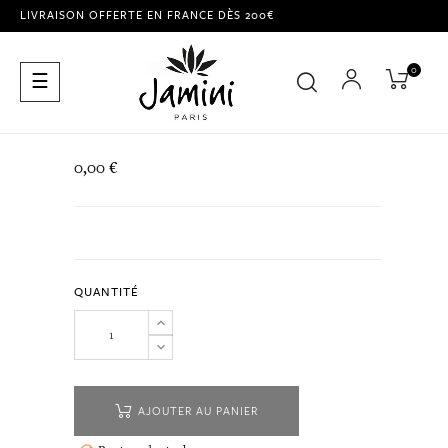
LIVRAISON OFFERTE EN FRANCE DÈS 200€
0
Basculer
☰
la
navigation
0,00 €
QUANTITÉ
AJOUTER AU PANIER