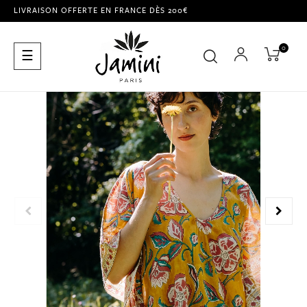
LIVRAISON OFFERTE EN FRANCE DÈS 200€
0
Basculer
☰
la
navigation