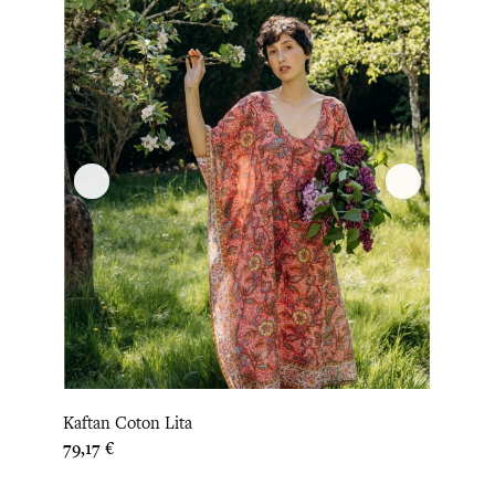
Kaftan Coton Lita
Prix
79,17 €