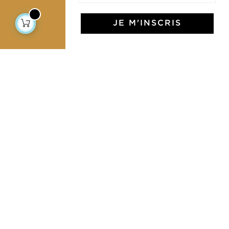
JE M'INSCRIS
L'Art de Vivre Jamini
L'art de vivre JAMINI raconté avec poésie et élégance
dans votre boîte mail. Inscrivez vous à notre newsletter
et rentrez dans l'univers Jamini.
S'INSCRIRE
J'accepte les termes et conditions et la
politique de confidentialité
Facebook
Pinterest
Instagram