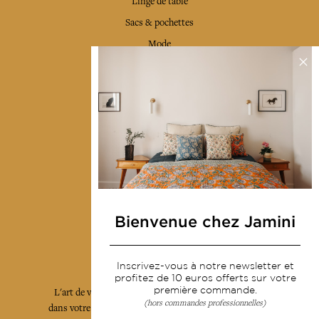
Linge de table
Sacs & pochettes
Mode
Services
Livraison & retour
CGV
Devenir revendeur
Notre communauté
Bienvenue chez Jamini
L'Art de Vivre Jamini
Inscrivez-vous à notre newsletter et
profitez de 10 euros offerts sur votre
première commande.
L'art de vivre JAMINI raconté avec poésie et élégance
(hors commandes professionnelles)
dans votre boîte mail. Inscrivez vous à notre newsletter