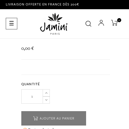
LIVRAISON OFFERTE EN FRANCE DÈS 200€
0
Basculer
☰
la
navigation
0,00 €
QUANTITÉ
AJOUTER AU PANIER