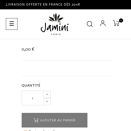
LIVRAISON OFFERTE EN FRANCE DÈS 200€
0
Basculer
☰
la
navigation
0,00 €
QUANTITÉ
AJOUTER AU PANIER