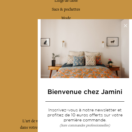
Linge de table
Sacs & pochettes
Mode
Services
Livraison & retour
CGV
Devenir revendeur
Notre communauté
Bienvenue chez Jamini
L'Art de Vivre Jamini
Inscrivez-vous à notre newsletter et
profitez de 10 euros offerts sur votre
première commande.
L'art de vivre JAMINI raconté avec poésie et élégance
(hors commandes professionnelles)
dans votre boîte mail. Inscrivez vous à notre newsletter