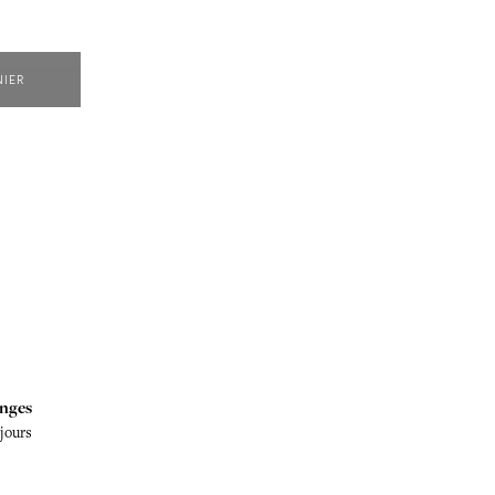
NIER
nges
 jours