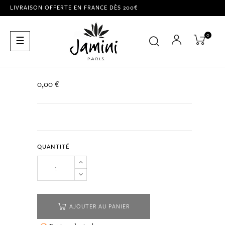
LIVRAISON OFFERTE EN FRANCE DÈS 200€
0
Basculer
☰
la
navigation
0,00 €
QUANTITÉ
AJOUTER AU PANIER