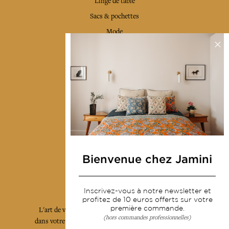
Linge de table
Sacs & pochettes
Mode
Services
Livraison & retour
CGV
Devenir revendeur
Notre communauté
Bienvenue chez Jamini
L'Art de Vivre Jamini
Inscrivez-vous à notre newsletter et
profitez de 10 euros offerts sur votre
première commande.
L'art de vivre JAMINI raconté avec poésie et élégance
(hors commandes professionnelles)
dans votre boîte mail. Inscrivez vous à notre newsletter