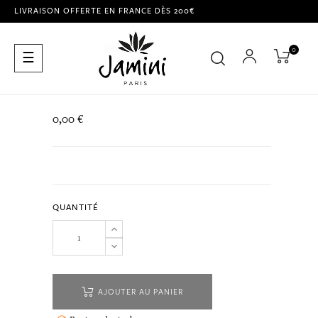
LIVRAISON OFFERTE EN FRANCE DÈS 200€
0
Basculer
☰
la
navigation
0,00 €
QUANTITÉ
AJOUTER AU PANIER