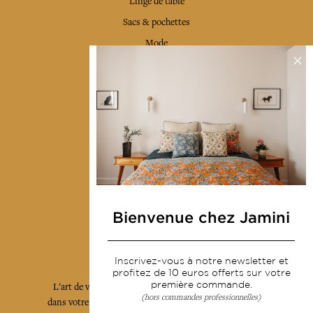
Linge de table
Sacs & pochettes
Mode
Services
Livraison & retour
CGV
Devenir revendeur
Notre communauté
Bienvenue chez Jamini
L'Art de Vivre Jamini
Inscrivez-vous à notre newsletter et
profitez de 10 euros offerts sur votre
première commande.
L'art de vivre JAMINI raconté avec poésie et élégance
(hors commandes professionnelles)
dans votre boîte mail. Inscrivez vous à notre newsletter