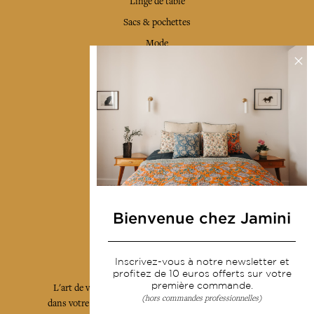
Linge de table
Sacs & pochettes
Mode
Services
Livraison & retour
CGV
Devenir revendeur
Notre communauté
Bienvenue chez Jamini
L'Art de Vivre Jamini
Inscrivez-vous à notre newsletter et
profitez de 10 euros offerts sur votre
première commande.
L'art de vivre JAMINI raconté avec poésie et élégance
(hors commandes professionnelles)
dans votre boîte mail. Inscrivez vous à notre newsletter