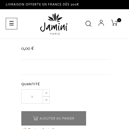
LIVRAISON OFFERTE EN FRANCE DÈS 200€
0
Basculer
☰
la
navigation
0,00 €
QUANTITÉ
AJOUTER AU PANIER