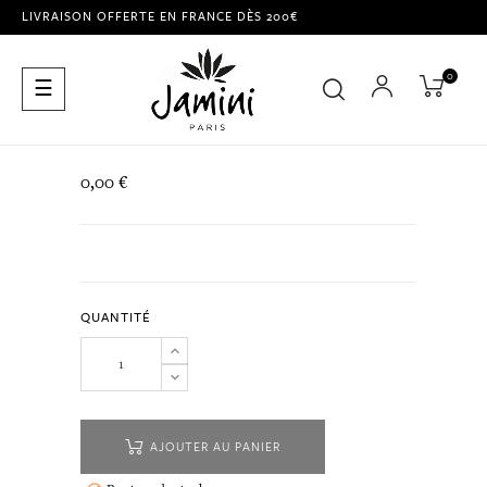
LIVRAISON OFFERTE EN FRANCE DÈS 200€
0
Basculer
☰
la
navigation
0,00 €
QUANTITÉ
AJOUTER AU PANIER