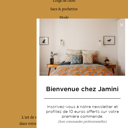
Linge de table
Sacs & pochettes
Mode
Services
Livraison & retour
CGV
Devenir revendeur
Notre communauté
Bienvenue chez Jamini
L'Art de Vivre Jamini
Inscrivez-vous à notre newsletter et
profitez de 10 euros offerts sur votre
première commande.
L'art de vivre JAMINI raconté avec poésie et élégance
(hors commandes professionnelles)
dans votre boîte mail. Inscrivez vous à notre newsletter