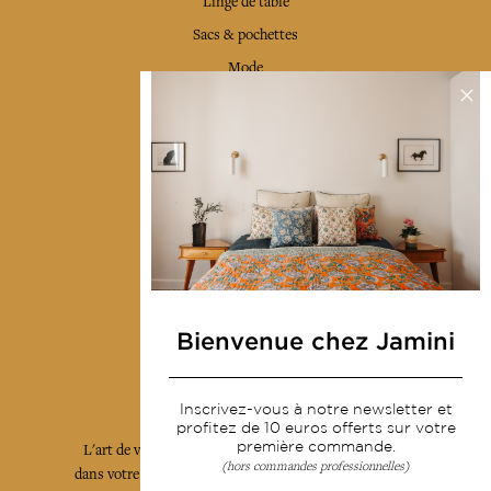
Linge de table
Sacs & pochettes
Mode
Services
Livraison & retour
CGV
Devenir revendeur
Notre communauté
Bienvenue chez Jamini
L'Art de Vivre Jamini
Inscrivez-vous à notre newsletter et
profitez de 10 euros offerts sur votre
première commande.
L'art de vivre JAMINI raconté avec poésie et élégance
(hors commandes professionnelles)
dans votre boîte mail. Inscrivez vous à notre newsletter