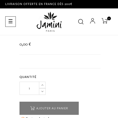
LIVRAISON OFFERTE EN FRANCE DÈS 200€
0
Basculer
☰
la
navigation
0,00 €
QUANTITÉ
AJOUTER AU PANIER