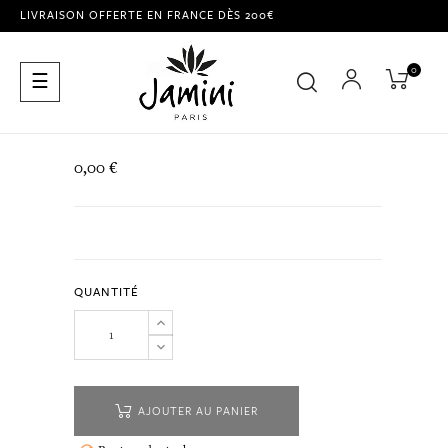
LIVRAISON OFFERTE EN FRANCE DÈS 200€
0
Basculer
☰
la
navigation
0,00 €
QUANTITÉ
AJOUTER AU PANIER