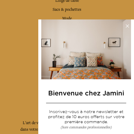
Linge de table
Sacs & pochettes
Mode
Services
Livraison & retour
CGV
Devenir revendeur
Notre communauté
Bienvenue chez Jamini
L'Art de Vivre Jamini
Inscrivez-vous à notre newsletter et
profitez de 10 euros offerts sur votre
première commande.
L'art de vivre JAMINI raconté avec poésie et élégance
(hors commandes professionnelles)
dans votre boîte mail. Inscrivez vous à notre newsletter