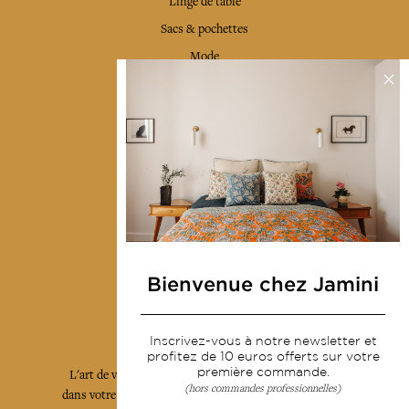
Linge de table
Sacs & pochettes
Mode
Services
Livraison & retour
CGV
Devenir revendeur
Notre communauté
Bienvenue chez Jamini
L'Art de Vivre Jamini
Inscrivez-vous à notre newsletter et
profitez de 10 euros offerts sur votre
première commande.
L'art de vivre JAMINI raconté avec poésie et élégance
(hors commandes professionnelles)
dans votre boîte mail. Inscrivez vous à notre newsletter