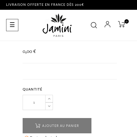
LIVRAISON OFFERTE EN FRANCE DÈS 200€
0
Basculer
☰
la
navigation
0,00 €
QUANTITÉ
AJOUTER AU PANIER