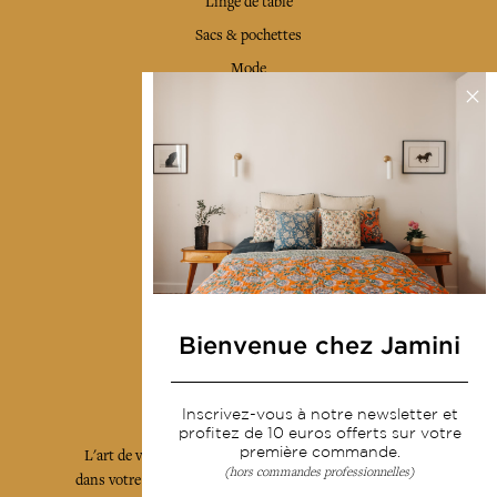
Linge de table
Sacs & pochettes
Mode
Services
Livraison & retour
CGV
Devenir revendeur
Notre communauté
Bienvenue chez Jamini
L'Art de Vivre Jamini
Inscrivez-vous à notre newsletter et
profitez de 10 euros offerts sur votre
première commande.
L'art de vivre JAMINI raconté avec poésie et élégance
(hors commandes professionnelles)
dans votre boîte mail. Inscrivez vous à notre newsletter