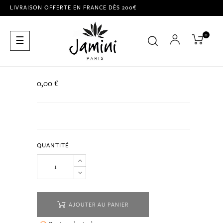
LIVRAISON OFFERTE EN FRANCE DÈS 200€
0
Basculer
☰
la
navigation
0,00 €
QUANTITÉ
AJOUTER AU PANIER