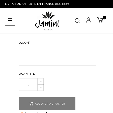
LIVRAISON OFFERTE EN FRANCE DÈS 200€
0
Basculer
☰
la
navigation
0,00 €
QUANTITÉ
AJOUTER AU PANIER