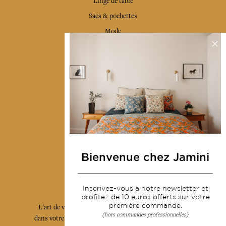
Linge de table
Sacs & pochettes
Mode
Services
Livraison & retour
CGV
Devenir revendeur
Notre communauté
Bienvenue chez Jamini
L'Art de Vivre Jamini
Inscrivez-vous à notre newsletter et
profitez de 10 euros offerts sur votre
première commande.
L'art de vivre JAMINI raconté avec poésie et élégance
(hors commandes professionnelles)
dans votre boîte mail. Inscrivez vous à notre newsletter