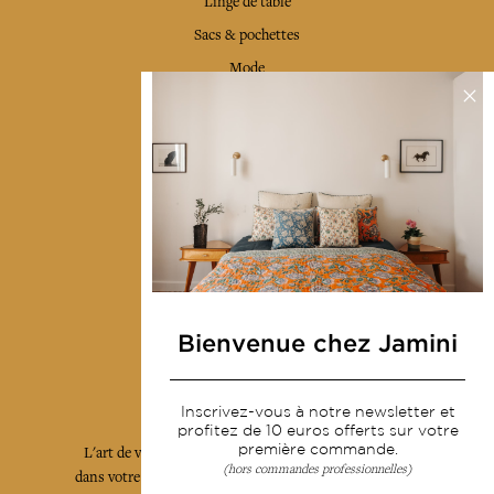
Linge de table
Sacs & pochettes
Mode
Services
Livraison & retour
CGV
Devenir revendeur
Notre communauté
Bienvenue chez Jamini
L'Art de Vivre Jamini
Inscrivez-vous à notre newsletter et
profitez de 10 euros offerts sur votre
première commande.
L'art de vivre JAMINI raconté avec poésie et élégance
(hors commandes professionnelles)
dans votre boîte mail. Inscrivez vous à notre newsletter