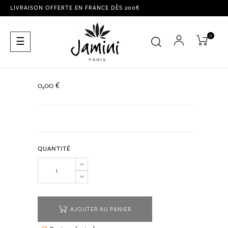
LIVRAISON OFFERTE EN FRANCE DÈS 200€
0
Basculer
☰
la
navigation
0,00 €
QUANTITÉ
AJOUTER AU PANIER